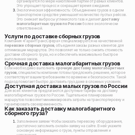
организуется по мере накопления партий от разных клиентов.
Это упрощает процесс и сокращает время ожидания.
Экологическая эффективность: Объединение грузов в одном
транспортном средстве уменьшает количество пустых рейсов.
Это снижает выбросы углекислого газа и делает
доставку
малогабаритных грузов по России
более экологически
ответственной.
Услуги по доставке сборных грузов
Компания «ГарантТрансСфера» специализируется на качественной
перевозке сборных грузов
, объединяя заказы разных клиентов для
оптимизации маршрутов. Это позволяет не только снизить стоимость
доставки сборного груза, но и обеспечить максимально быстрое
выполнение заказа.
Срочная доставка малогабаритных грузов
Если необходимо выполнить
срочную доставку малогабаритных
грузов
, специалисты компании готовы предложить решение, которое
соответствует вашим требованиям по времени и безопасности. Такой
подход помогает быстро доставить груз даже в сложных условиях.
Доступная доставка малых грузов по России
Для всех клиентов предлагаются доступные тарифы на доставку
малогабаритных грузов по России. Тщательное планирование
маршрутов позволяет минимизировать затраты на транспортировку и
гарантировать своевременность.
Как заказать доставку малогабаритного
сборного груза?
Заполнение заявки Чтобы заказать перевозку оборудования,
достаточно заполнить онлайн-заявку на сайте. В ней укажите
основную информацию о грузе, пункты отправления и
назначения.