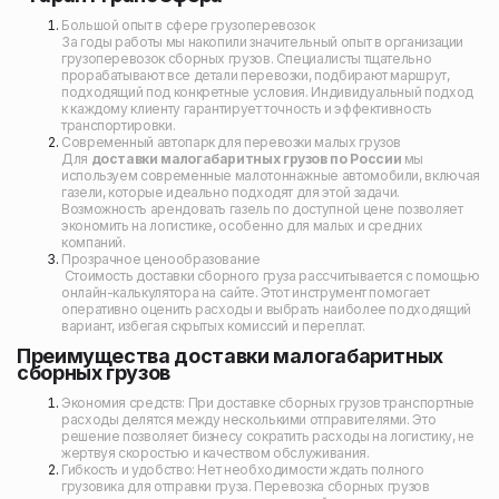
Большой опыт в сфере грузоперевозок
За годы работы мы накопили значительный опыт в организации
грузоперевозок сборных грузов. Специалисты тщательно
прорабатывают все детали перевозки, подбирают маршрут,
подходящий под конкретные условия. Индивидуальный подход
к каждому клиенту гарантирует точность и эффективность
транспортировки.
Современный автопарк для перевозки малых грузов
Для
доставки малогабаритных грузов по России
мы
используем современные малотоннажные автомобили, включая
газели, которые идеально подходят для этой задачи.
Возможность арендовать газель по доступной цене позволяет
экономить на логистике, особенно для малых и средних
компаний.
Прозрачное ценообразование
Стоимость доставки сборного груза рассчитывается с помощью
онлайн-калькулятора на сайте. Этот инструмент помогает
оперативно оценить расходы и выбрать наиболее подходящий
вариант, избегая скрытых комиссий и переплат.
Преимущества доставки малогабаритных
сборных грузов
Экономия средств: При доставке сборных грузов транспортные
расходы делятся между несколькими отправителями. Это
решение позволяет бизнесу сократить расходы на логистику, не
жертвуя скоростью и качеством обслуживания.
Гибкость и удобство: Нет необходимости ждать полного
грузовика для отправки груза. Перевозка сборных грузов