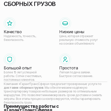
СБОРНЫХ ГРУЗОВ
ОФОРМИТЬ ЗАЯВКУ
Нажимая на кнопку “Оформить заявку” вы
подтверждаете, что согласны с Политикой
конфиденциальности
Качество
Низкие цены
Надежность, точность,
Цена, которая отражает
безопасность.
реальную стоимость услуг
на основе объективного
анализа, предложения и
спроса.
Большой опыт
Простота
Более 15 лет успешной
Легкая подача заявки.
работы. Сотни счастливых,
Быстрое согласование.
постоянных клиентов.
Компания «ГарантТрансСфера» предлагает проверенные услуги по
доставке сборных грузов
. Мы обеспечиваем надёжную
транспортировку товаров небольших размеров по оптимальным
маршрутам. Это позволяет минимизировать сроки доставки и снизить
затраты. Все этапы процесса контролируются, чтобы гарантировать
безопасность груза.
Преимущества работы с
«ГарантТрансСфера»