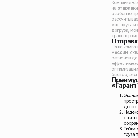
Компания «Г
на
отправки
особенно пр
рассчитывае
маршрута и 
догруза, мо
транспортир
Отправк
Наша компа
России
, ох
регионов до
эффективном
оптимизации
быстро, эко
Преимущ
«Гаран
Эконом
простр
дешево
Надеж
опытны
сохран
Гибкие
груза 