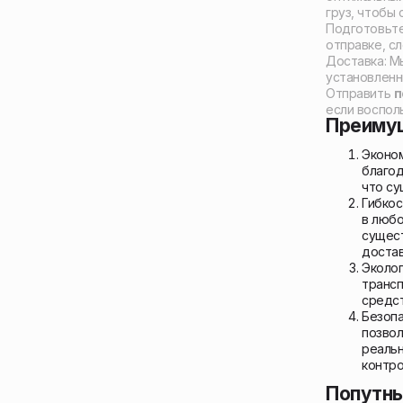
груз, чтобы
Подготовьте 
отправке, с
Доставка: Мы
установленн
Отправить
п
если воспол
Преимущ
Эконо
благод
что су
Гибкос
в любо
сущес
достав
Эколог
трансп
средст
Безопа
позво
реальн
контро
Попутны