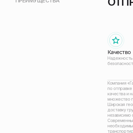
ОТП
ПРЕИМУЩЕСТВА
Качество
Надежность,
безопасност
Компания «Г
по отправке
качества и 
множество 
Широкая гео
доставку гру
независимо 
Современный
необходимым
транспортир