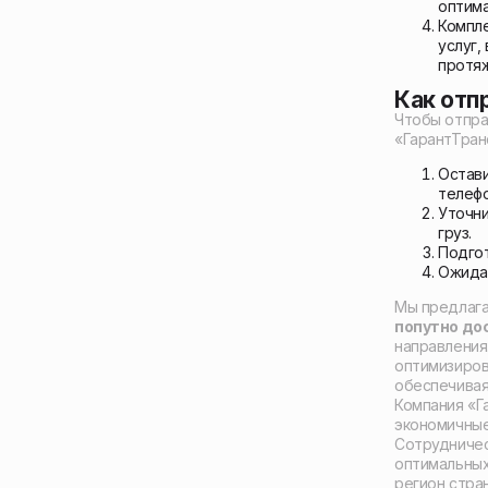
оптима
Компле
услуг,
протяж
Как отп
Чтобы отпра
«ГарантТран
Остави
телефо
Уточни
груз.
Подгот
Ожидат
Мы предлага
попутно до
направления
оптимизиров
обеспечивая
Компания «Г
экономичные
Сотрудничес
оптимальных
регион стра