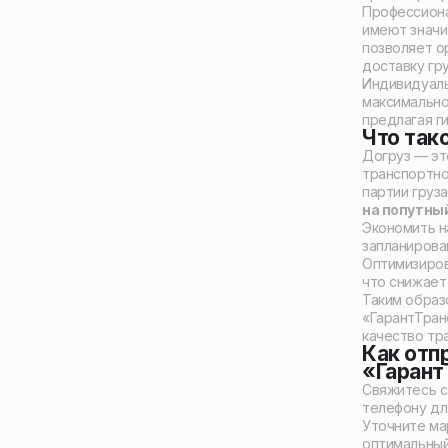
Профессиона
имеют значи
позволяет о
доставку гру
Индивидуаль
максимально
предлагая ги
Что тако
Догруз — эт
транспортно
партии груз
на попутный
Экономить н
запланирова
Оптимизиров
что снижает 
Таким образ
«ГарантТран
качество тр
Как отп
«Гаран
Свяжитесь с 
телефону дл
Уточните м
оптимальный