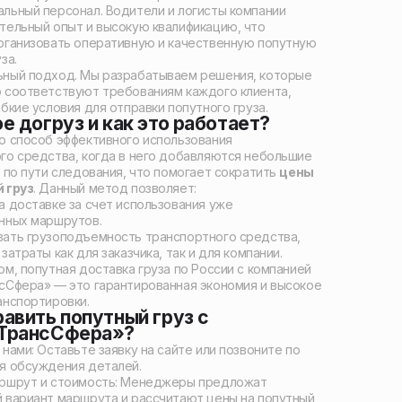
льный персонал. Водители и логисты компании
тельный опыт и высокую квалификацию, что
рганизовать оперативную и качественную попутную
за.
ный подход. Мы разрабатываем решения, которые
 соответствуют требованиям каждого клиента,
бкие условия для отправки попутного груза.
е догруз и как это работает?
о способ эффективного использования
го средства, когда в него добавляются небольшие
а по пути следования, что помогает сократить
цены
 груз
. Данный метод позволяет:
а доставке за счет использования уже
нных маршрутов.
ать грузоподъемность транспортного средства,
затраты как для заказчика, так и для компании.
ом, попутная доставка груза по России с компанией
сСфера» — это гарантированная экономия и высокое
анспортировки.
равить попутный груз с
тТрансСфера»?
нами: Оставьте заявку на сайте или позвоните по
я обсуждения деталей.
аршрут и стоимость: Менеджеры предложат
 вариант маршрута и рассчитают цены на попутный