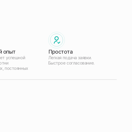
й опыт
Простота
лет успешной
Легкая подача заявки.
отни
Быстрое согласование.
х, постоянных