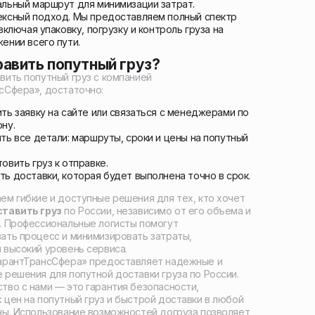
льный маршрут для минимизации затрат.
ксный подход. Мы предоставляем полный спектр
 включая упаковку, погрузку и контроль груза на
ении всего пути.
равить попутный груз?
вить попутный груз с компанией
сСфера», достаточно:
ть заявку на сайте или связаться с менеджерами по
ну.
ть все детали: маршруты, сроки и цены на попутный
овить груз к отправке.
ь доставки, которая будет выполнена точно в срок.
ем гибкие и доступные решения для тех, кто хочет
ставить груз
по России, независимо от его объема и
. Профессиональные логисты помогут
ать процесс и минимизировать затраты,
 высокий уровень сервиса.
арантТрансСфера» предоставляет надежные и
 решения для попутной доставки груза по России.
тво с нами — это гарантия безопасности,
 цен на попутный груз и быстрой доставки в любой
ны. Использование возможностей догруза позволяет