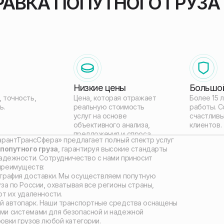
РАВКА ПОПУТНОГО ГРУЗА
Низкие цены
Большо
 точность,
Цена, которая отражает
Более 15 
ь.
реальную стоимость
работы. С
услуг на основе
счастливы
объективного анализа,
клиентов.
предложения и спроса.
арантТрансСфера» предлагает полный спектр услуг
попутного груза
, гарантируя высокие стандарты
надежности. Сотрудничество с нами приносит
преимуществ:
графия доставки. Мы осуществляем попутную
за по России, охватывая все регионы страны,
от их удаленности.
 автопарк. Наши транспортные средства оснащены
и системами для безопасной и надежной
овки грузов любой категории.