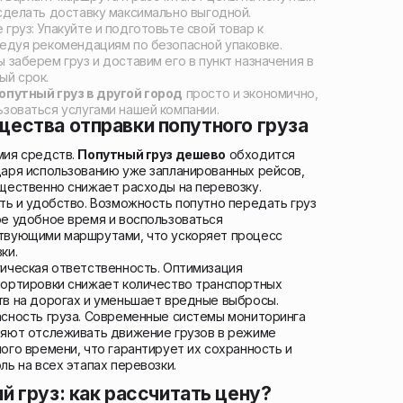
 сделать доставку максимально выгодной.
груз: Упакуйте и подготовьте свой товар к
ледуя рекомендациям по безопасной упаковке.
 заберем груз и доставим его в пункт назначения в
ый срок.
опутный груз в другой город
просто и экономично,
ьзоваться услугами нашей компании.
ества отправки попутного груза
мия средств.
Попутный груз дешево
обходится
аря использованию уже запланированных рейсов,
щественно снижает расходы на перевозку.
ть и удобство. Возможность попутно передать груз
е удобное время и воспользоваться
твующими маршрутами, что ускоряет процесс
ки.
ическая ответственность. Оптимизация
ортировки снижает количество транспортных
в на дорогах и уменьшает вредные выбросы.
сность груза. Современные системы мониторинга
ляют отслеживать движение грузов в режиме
ого времени, что гарантирует их сохранность и
ль на всех этапах перевозки.
й груз: как рассчитать цену?