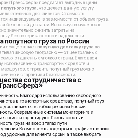
арантТрансСфера» предлагает выгодные цены
 попутного груза
, что делает данную услугу
ивлекательной для клиентов. Стоимость
тся индивидуально, в зависимости от объема груза,
особенностей доставки. Используя возможность
жно значительно снизить затраты на
овку без потери качества и надежности.
а попутного груза по России
ния осуществляет
попутную доставку груза по
ватывая широкую географию — от центральных
 самых отдаленных уголков страны. Благодаря
у использованию транспортных средств и
 маршрутов, отправить попутный груз можно
номично и с гарантией безопасности.
ества сотрудничества с
тТрансСфера»
ичность. Благодаря использованию свободного
анства в транспортных средствах, попутный груз
 доставляется в любые регионы России.
ность. Современные системы мониторинга и
е логисты гарантируют безопасность и
ность груза на всех этапах пути.
 условия. Возможность подстроить график отправки
под удобные для клиента сроки, а также выбрать